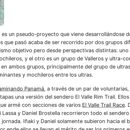
ail es un pseudo-proyecto que viene desarrollándose 
s que pasó acaba de ser recorrido por dos grupos di
smo objetivo pero desde perspectivas distintas: uno
hileros, y el otro es un grupo de Valleros y ultra-c
e en ambos grupos, principalmente del grupo de ultra
inantes y mochileros entre los ultras.
aminando Panamá
, a través de un par de voluntarias,
tapas una versión del sendero El Valle Rim Trail. Ell
que armé con secciones de varios
El Valle Trail Race
. 
 Lassa y Daniel Brostella recorrieron todo el sendero 
a jornada. Iñaki y Daniel solamente subieron hacia el 
or ende ellos se llevan el mérito de ser los primeros