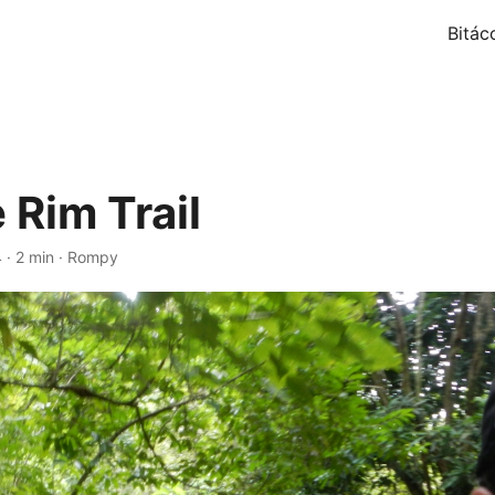
Bitác
e Rim Trail
4
·
2 min
·
Rompy