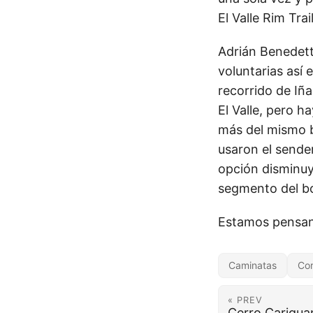
El Valle Rim Trail
Adrián Benedetti
voluntarias así
recorrido de Iñ
El Valle, pero h
más del mismo b
usaron el sender
opción disminuye
segmento del bo
Estamos pensand
Caminatas
Cor
« PREV
Cerro Carigua