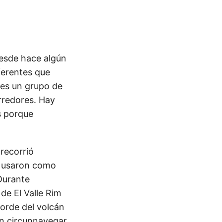
desde hace algún
ferentes que
 es un grupo de
orredores. Hay
s porque
 recorrió
os usaron como
Durante
de El Valle Rim
borde del volcán
 en circunnavegar