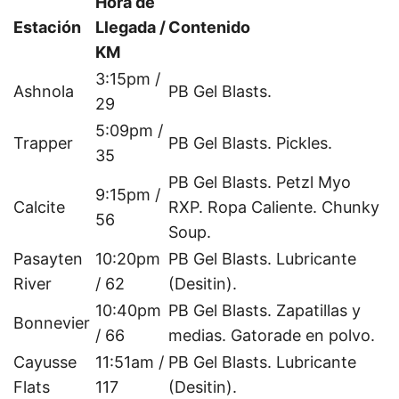
Hora de
Estación
Llegada /
Contenido
KM
3:15pm /
Ashnola
PB Gel Blasts.
29
5:09pm /
Trapper
PB Gel Blasts. Pickles.
35
PB Gel Blasts. Petzl Myo
9:15pm /
Calcite
RXP. Ropa Caliente. Chunky
56
Soup.
Pasayten
10:20pm
PB Gel Blasts. Lubricante
River
/ 62
(Desitin).
10:40pm
PB Gel Blasts. Zapatillas y
Bonnevier
/ 66
medias. Gatorade en polvo.
Cayusse
11:51am /
PB Gel Blasts. Lubricante
Flats
117
(Desitin).