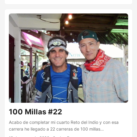
800 kilómetros del Dalton Highway que va desde
Fairbanks hasta el Mar Artico. Desde hace tiempo he
querido hacer este viaje y ahora es posible que pueda
hacerlo en compañía de mi hermana Michelle y George (su
esposo). Ellos irían arrastrando un remolque con su cabina
dónde dormir y yo compartiría la segunda cama cuando
me convenga. ...
100 Millas #22
Acabo de completar mi cuarto Reto del Indio y con esa
carrera he llegado a 22 carreras de 100 millas
completadas. He empezado 29 carreras de 100 millas