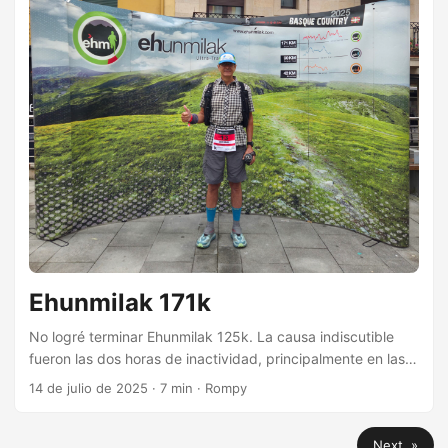
Ehunmilak 171k
No logré terminar Ehunmilak 125k. La causa indiscutible
fueron las dos horas de inactividad, principalmente en las
estaciones grandes. Ehunmilak es una prueba dura y no se
14 de julio de 2025
·
7 min
·
Rompy
puede subestimar. Perdí un poco de foco cuando bajaron
la distancia a 125k y corrí despreocupado por los cortes.
Next »
Ahora me lamento porque me quedé sin subir el Aizkorri, el