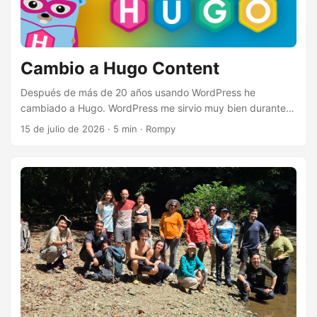
Cambio a Hugo Content
Después de más de 20 años usando WordPress he
cambiado a Hugo. WordPress me sirvio muy bien durante
todo este tiempo pero ya me estaba cansando del tiempo
15 de julio de 2026
·
5 min
·
Rompy
y el costo de manejar ese sistema. Yo lo tenía hospedado
en GoDaddy (que es un desastre) después que ellos
compraron Media Temple donde tuve mi instalación por
muchos años. Antes valía la pena pagar por un hospedaje
así por que tenía clientes que compartían mi instlación y así
me salía gratis co-hospedar mi sitio junto con los demás.
Realmente, originalmente lo tenía en un servidor en mi
oficina. ...