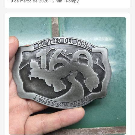
19 de marzo de 2026
·
2 min
·
Rompy
hasta ahora, tres de esas me las acortaron por clima (y las
terminé), y he acumulado 4 DNFs: Kerry Way 200k 2016,
Western States 2017, Ultra Coahuila 2022 y Ultra Tour
Monte Rosa 2023. Esta última carrera es la que más me ha
costado terminar porque se me agotó la espalda baja y
quedé doblado por los últimos 15 kilómetros. Con todo y
eso no fui el último en terminar, solo el más viejo en llegar a
la meta. ...