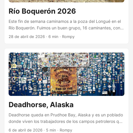
Río Boquerón 2026
Este fin de semana caminamos a la poza del Longué en el
Río Boquerón. Fuimos un buen grupo, 16 caminantes, con
una composición variada. Eramos nueve hombres y siete
28 de abril de 2026
·
6 min
·
Rompy
mujeres, casi mitad y mitad. Esta caminata la gestionó
Irving y logró un buen quorum. Todavía fuimos más los
viejos, pero vino un buen contingente de jóvenes. Un
cuarto de los caminantes eran neófitos totales, venían a su
primera caminata: Sofía (amiga de Laura), José (amigo de
Irving), Maxi y Luz (amigos corredores) nunca habían
hecho una caminata, y menos por el bosque. Todos se
portaron a la altura y quedaron apuntados para la próxima
aventura. ...
Deadhorse, Alaska
Deadhorse queda en Prudhoe Bay, Alaska y es un poblado
donde viven los trabajadores de los campos petroleros que
lo rodean. Para llegar a Deadhorse hay que recorrer los
6 de abril de 2026
·
5 min
·
Rompy