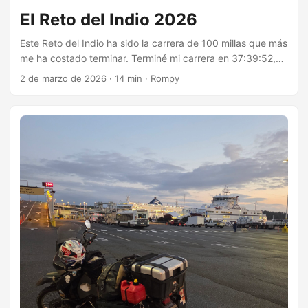
El Reto del Indio 2026
Este Reto del Indio ha sido la carrera de 100 millas que más
me ha costado terminar. Terminé mi carrera en 37:39:52,
20 minutos contra el corte de la carrera. Me tocó ayudarme
2 de marzo de 2026
·
14 min
·
Rompy
con un bastón los últimos 15 kilómetros porque ya la
espalda no me sostenía erguido. Eso me pasa por no
entrenar suficiente fuerza antes del evento. No me vuelve
a suceder. Llegando a Playa Blanca me vino a buscar Irving
y su compañía fue un alivio durante esos últimos dos
kilómetros. Al llegar a la meta Laura me colocó la medalla.
Esos detalles justificaron todo el esfuerzo. ...