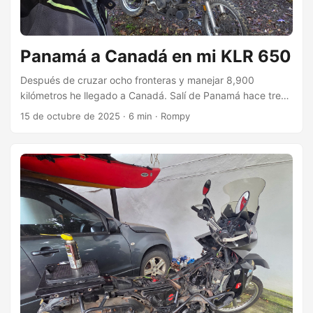
Panamá a Canadá en mi KLR 650
Después de cruzar ocho fronteras y manejar 8,900
kilómetros he llegado a Canadá. Salí de Panamá hace tres
semanas y me he pasado manejando casi sin parar para
15 de octubre de 2025
·
6 min
·
Rompy
cruzar toda Centro América, Estados Unidos y llegar a
Canadá. Parte de mi apuro era llegar antes que se pusiera
muy frío acá arriba en Columbia Británica. Ahora puedo
iniciar mi viaje de regreso y tomarlo con calma bajando de
regreso a casa. ...