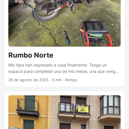
Rumbo Norte
Mis hijos han regresado a casa finalmente. Tengo un
espacio para completar una de mis metas, una que vengo
planeando desde hace mucho tiempo: un viaje al Norte en
29 de agosto de 2025
·
5 min
·
Rompy
moto. Eventualmente quiero llegar a Alaska en moto, y
luego tomar rumbo al sur y llegar a Patagonia y Tierra del
Fuego. Ya tengo casi todo listo, me faltaba poner a punto la
moto para poder partir y hacer mi vuelta larga. Acabo de
hacer los trabajos necesarios para alistar mi motor para el
viaje. ...