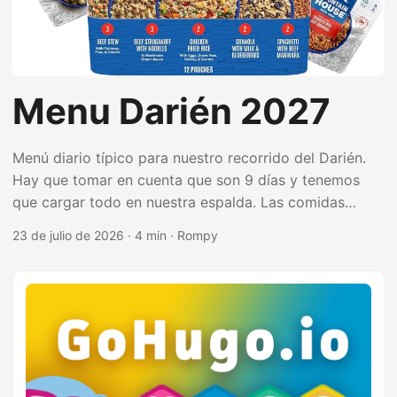
Menu Darién 2027
Menú diario típico para nuestro recorrido del Darién.
Hay que tomar en cuenta que son 9 días y tenemos
que cargar todo en nuestra espalda. Las comidas
deben ser nutritivas y de contenido calórico alto.
23 de julio de 2026
·
4 min
·
Rompy
Además, todo lo que llevemos debe durar el recorrido
sin que se dañe. Los alimentos más perecederos Hay
que comerlos al principio del viaje. Cada día
necesitaremos consumir al menos 3,850 calorías y
consumir electrolitos para reponer el sodio perdido
mediante el sudor. ...