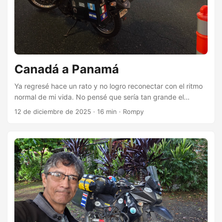
Canadá a Panamá
Ya regresé hace un rato y no logro reconectar con el ritmo
normal de mi vida. No pensé que sería tan grande el
impacto de este viaje, pero así fue. Ya anteriormente había
12 de diciembre de 2025
·
16 min
·
Rompy
hecho travesías largas, más largas que esta, pero ahora
tengo más años y el resultado fue diferente, más afirmante
de lo poco que necesitamos para estar bien. Pero ese no
es el tema de esta entrada, solo pretendo escribir un breve
resumen ahora, un recuento somero del regreso. Luego
haré otras entradas con más detalles y dedicadas a puntos
específicos. ...